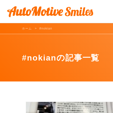
ホーム
#nokian
#nokianの記事一覧