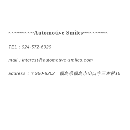
~~~~~~~~Automotive Smiles~~~~~~~~
TEL：024-572-6920
mail：interest@automotive-smiles.com
address：〒960-8202 福島県福島市山口字三本松16