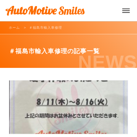
ホーム
＃福島市輸入車修理
TOP
＃福島市輸入車修理の記事一覧
NEWS
車両販売
車両買取/レンタカー
車両サービス
お知らせ