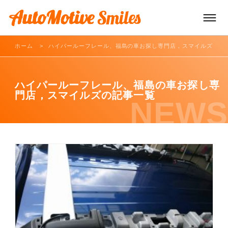
ホーム
ハイパールーフレール、福島の車お探し専門店，スマイルズ
TOP
ハイパールーフレール、福島の車お探し専
門店，スマイルズの記事一覧
車両販売
NEWS
車両買取/レンタカー
車両サービス
お知らせ